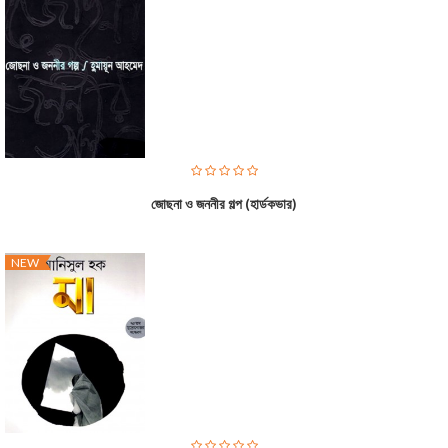
জোছনা ও জননীর গল্প (হার্ডকভার)
NEW