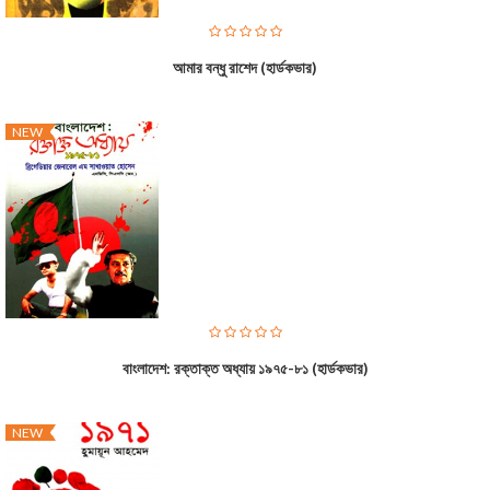
আমার বন্ধু রাশেদ (হার্ডকভার)
NEW
বাংলাদেশ: রক্তাক্ত অধ্যায় ১৯৭৫-৮১ (হার্ডকভার)
NEW