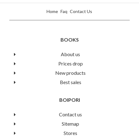
Home
Faq
Contact Us
BOOKS
পাকিস্তানীদের দৃষ্টিতে একাত্তর
About us
Prices drop
যারা অখণ্ড পাকিস্তানের চেতনার কফিনে সর্বশেষ পেরেক পুঁতে দিয়ে পঁচিশে মার্চের
New products
ভয়াল রাতের ঘটনা ঘটায় এবং সেই নিষ্ঠুরতা পুরো নয় মাস বজায় রাখে, একটি
গণতান্ত্রিক অর্জনের ফলকে নস্যাৎ করে দিয়ে দেশের এক অংশে নির্বিচারে গণহত্যা,
Best sales
নারী নির্যাতন, নিপীড়ন হওয়া সত্ত্বেও কেন পাকিস্তানের অপরাংশের জনসমাজের প্রায়
সকল স্তরে নির্লিপ্ততা দেখায় বা এজন্য বাঙালীদের আগাগোড়া দোষারোপ করে, কী
BOIPORI
প্রেক্ষাপটে, কেন এমনটি করেছিল, একাত্তরের ঘটনাবলীকে তারা তখন কীভাবে
মূল্যায়ন করেছিল বা এখনো করে - সে ব্যাপারে খুব সামান্য কথাবার্তাই আমরা এ পর্যন্ত
শুনেছি। পাকিস্তানীদের কাছ থেকেও এসব বিষয়ে কোন খোলামেলা বক্তব্য বা
Contact us
মূল্যায়নও আশা করা যায় না, কারণ বিষয়টি পাকিস্তানের সর্বোচ্চ ক্ষমতাবান সামরিক
Sitemap
বাহিনীর কর্মকান্ড ও তার পরাজয়কে ঘিরে আবর্তিত এবং পাকিস্তানী সমাজজীবন সামরিক
বাহিনীর সঙ্গে সংশ্লিষ্ট বিষয়ে স্পষ্টভাবে নিজস্ব মতামত প্রকাশ করার মত স্বাধীনতা
Stores