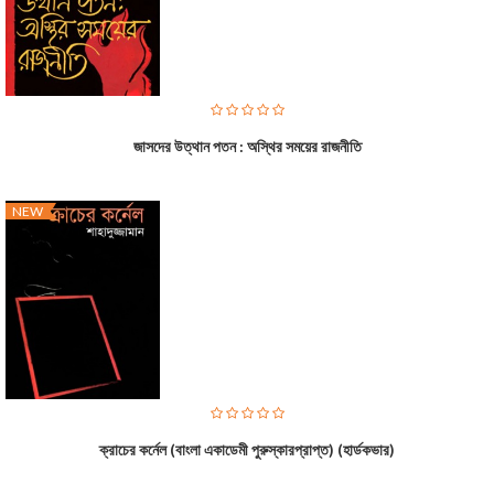
জাসদের উত্থান পতন : অস্থির সময়ের রাজনীতি
NEW
ক্রাচের কর্নেল (বাংলা একাডেমী পুরুস্কারপ্রাপ্ত) (হার্ডকভার)