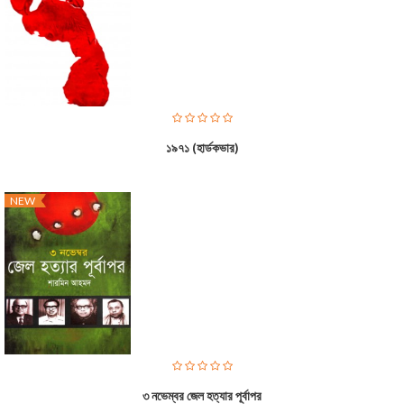
১৯৭১ (হার্ডকভার)
NEW
৩ নভেম্বর জেল হত্যার পূর্বাপর