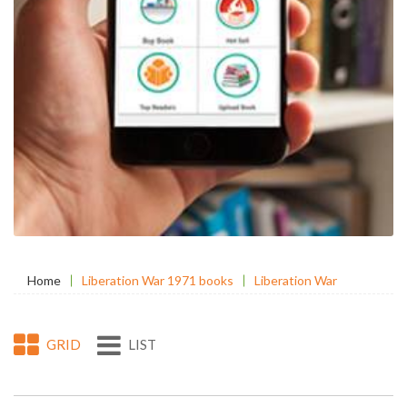
Home
Liberation War 1971 books
Liberation War
GRID
LIST