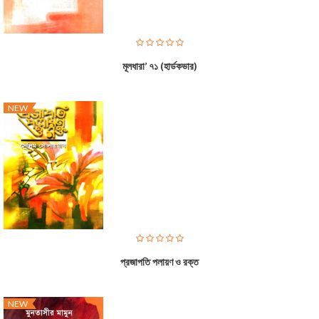
মূলধারা’ ৭১ (হার্ডকভার)
NEW
প্রজাপতি পলায়ণ ও রক্ত
NEW