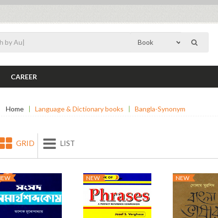
CAREER
Home
Language & Dictionary books
Bangla-Synonym
GRID
LIST
NEW
NEW
NEW