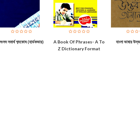
সংসদ সমার্থ শব্দকোষ (হার্ডকভার)
A Book Of Phrases- A To
বাংলা ভাষার উদ্ভ
Z Dictionary Format
সংসদ সমার্থ শব্দকোষ (হার্ড
থিসরাস অব ইংলিশ ওর্য়াডস অ্যান্ড ফ্রেজেস
ভাষা চর্চা অপরিহার্য।
Bo