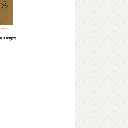
ব ও অন্যান্য
কভার)
” ইংরেজী ভাষার বিখ্যাত থিসরাস। ইংরেজী
ok Details