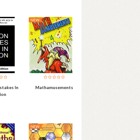
NEW
takes In
Mathamusements
ion
NEW