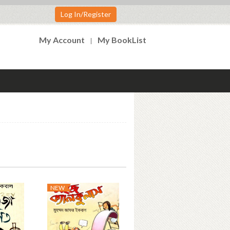
Log In/Register
My Account
My BookList
NEW