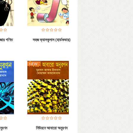
মজার গণিত
সহজ ক্যালকুলাস (হার্ডকভার)
NEW
নুরণন
নিউরনে আবারো অনুরণন