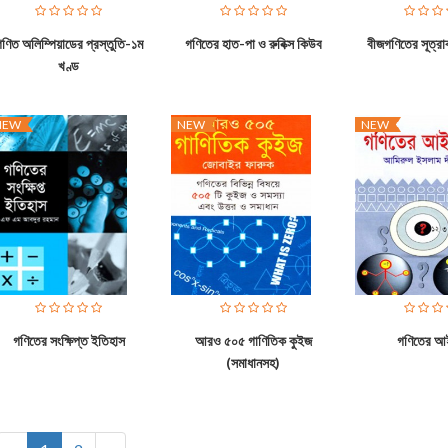
ণিত অলিম্পিয়াডের প্রস্তুতি-১ম
গণিতের হাত-পা ও রুবিক্স কিউব
বীজগণিতের সূত্রা
খণ্ড
NEW
NEW
NEW
গণিতের সংক্ষিপ্ত ইতিহাস
আরও ৫০৫ গাণিতিক কুইজ
গণিতের আ
(সমাধানসহ)