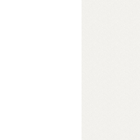
্পিয়াড
ছিঁড়ে ফেলে দিল । এরপর তা আবার দাঁড়িপাল্লায়
হয়ে গেল । এভাবে বানরটি যতবারই অল্প অল্প
র চেষ্টা করে ততবারই একটিতে কিছু বেশি হয়ে যায়,
 সে রুটি সমান ভাগে ভাগ করার দায়িত্ব নিয়েছে
ল, করেই গেল, করেই গেল। শেষমেষ রুটির টুকরো
 মনের দুঃখে বলল, “ওহে বানর ভইি, এ তুমি কী
ফেললে, এখন আমরা কি খাব?” বেচারা বানর এতক্ষণ
ok Details
 (হার্ডকভার)