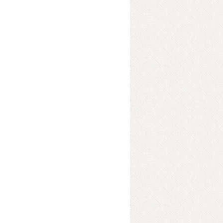
িলে হয় অসংজ্ঞায়িত, ত্রিভুজের ক্ষেত্রফল
্চতা), (a b)2= a2 2ab b2 গণিত করতে গিয়ে এমন
 জানি কি- কেন হয়, কিভাবে হয়? বুঝি কি অন্তর
যতটা জ্ঞানের তার খেকে বেশি আনন্দের, চিন্তার
বচেয়ে মজার বিষয়। অনেক মানুষ এটাকে ভয় পায়
 কেমন অদ্ভুত ছিল গণিতবিদদের জীবন? আসলে কে
কিভাবে মাথায় এল আইডিটা? তিন মেয়ের সমস্যাটা
লিল গণিত নিয়ে সিনেমা বানালে কী সংলাপ
্প নিয়েই গণিতের রঙ্গে: হাসিখুশি গণিত।
ok Details
 উদ্দেশ্য গণিতে উৎসাহী করে তোলা। গণিতের যে
 মজার বলে মনে হয়েছে তার কিছু এখানে তুলে ধরা