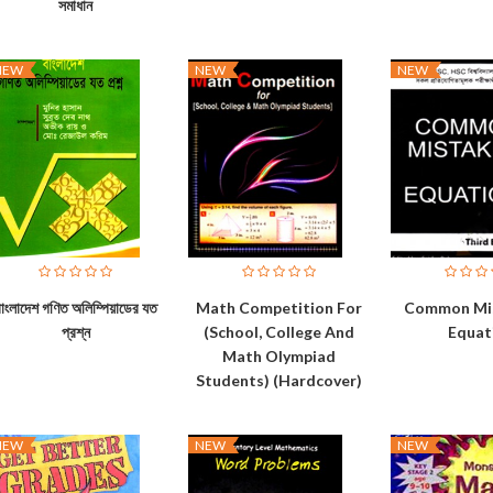
সমাধান
NEW
NEW
NEW
াংলাদেশ গণিত অলিম্পিয়াডের যত
Math Competition For
Common Mis
প্রশ্ন
(School, College And
Equat
Math Olympiad
Students) (Hardcover)
NEW
NEW
NEW