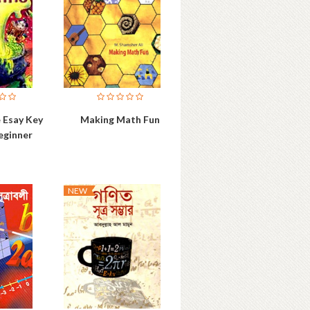
 Esay Key
Making Math Fun
eginner
NEW